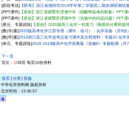
[阶段考试]
【联考】浙江省湖州市2019学年第二学期高二期末调研测试卷（P
[PPT课件]
【原创】浙江省诸暨市浬浦中学《硝酸钾晶体的制备》PPT课
[PPT课件]
【原创】浙江省诸暨市浬浦中学《实验中的结晶问题》PPT课
[单元、专题训练]
【原创】2020届高三化学一轮复习《物质的分离和提纯
[教(学)案]
2020版高考化学江苏专用（课件、练习）：化学实验（共9份
[教(学)案]
2019浙江高三化学选考总复习课件及文档资料：专题10 化学
[单元、专题训练]
2018-2019版高中化学苏教版《选修6》专题检测（共7
下一页
页次：
1
/38页 每页10份资料
首页
|
分类
|
客服
中学化学资料网 版权所有
北京时间：13:36:57