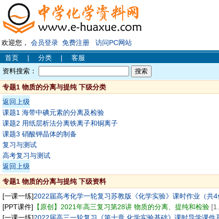
欢迎您，
会员登录
免费注册
访问PC网站
首页
|
分类
|
客服
资料搜索：
专题1 物质的分离与提纯 下级分类
返回上级
课题1 海带中碘元素的分离及检验
课题2 用纸层析法分离铁离子和铜离子
课题3 硝酸钾晶体的制备
复习与测试
高考复习与测试
返回上级
专题1 物质的分离与提纯 下级资料
[一课一练]
2022届高考化学一轮复习苏教版《化学实验》课时作业（共4份
[PPT课件]
【原创】2021年高三复习第28讲 物质的分离、提纯和检验
[1
[一课一练]
2022届高三一轮复习《第十章 化学实验基础》课时导学课件