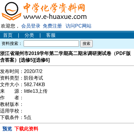
欢迎您，
会员登录
免费注册
访问PC网站
首页
|
分类
|
客服
资料搜索：
浙江省湖州市2019学年第二学期高二期末调研测试卷（PDF版
含答案）[选修5][选修6]
发布时间：
2020/7/2
资料类型：
阶段考试
文件大小：
582.74KB
来 源：
little13上传
作 者：
教材版本：
适用学校：
下载条件：
5点
预览
下载此资料