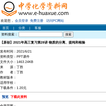
欢迎您，
会员登录
免费注册
访问PC网站
首页
|
分类
|
客服
资料搜索：
【原创】2021年高三复习第28讲 物质的分离、提纯和检验
发布时间：
2021/6/21
资料类型：
PPT课件
文件大小：
1463.24KB
来 源：
丁胜
作 者：
丁胜
教材版本：
适用学校：
下载条件：
1.20元
预览
下载此资料
命题范围：