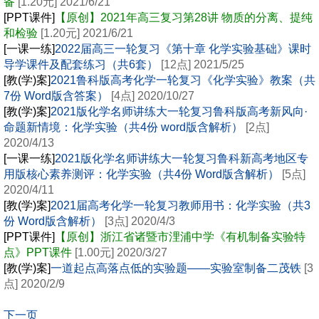
备
[1.20元] 2021/6/21
[PPT课件]
【原创】2021年高三复习第28讲 物质的分离、提纯
和检验
[1.20元] 2021/6/21
[一课一练]
2022届高三一轮复习《第十章 化学实验基础》课时
导学课件及配套练习（共6套）
[12点] 2021/5/25
[教(学)案]
2021鲁科版高考化学一轮复习《化学实验》教案（共
7份 Word版含答案）
[4点] 2020/10/27
[教(学)案]
2021版化学名师讲练大一轮复习鲁科版高考新风向·
命题新情境：化学实验（共4份 word版含解析）
[2点]
2020/4/13
[一课一练]
2021版化学名师讲练大一轮复习鲁科新高考地区专
用版核心素养测评：化学实验（共4份 Word版含解析）
[5点]
2020/4/11
[教(学)案]
2021届高考化学一轮复习教师用书：化学实验（共3
份 Word版含解析）
[3点] 2020/4/3
[PPT课件]
【原创】浙江省诸暨市浬浦中学《有机制备实验特
点》PPT课件
[1.00元] 2020/3/27
[教(学)案]
一道起点高落点低的实验题——实验室制备二茂铁
[3
点] 2020/2/9
下一页