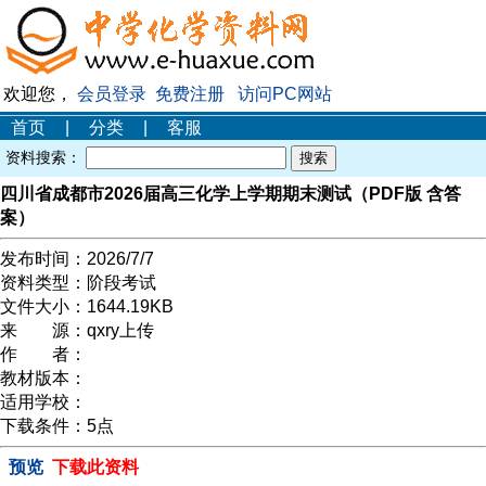
欢迎您，
会员登录
免费注册
访问PC网站
首页
|
分类
|
客服
资料搜索：
四川省成都市2026届高三化学上学期期末测试（PDF版 含答
案）
发布时间：
2026/7/7
资料类型：
阶段考试
文件大小：
1644.19KB
来 源：
qxry上传
作 者：
教材版本：
适用学校：
下载条件：
5点
预览
下载此资料