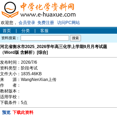
欢迎您，
会员登录
免费注册
访问PC网站
首页
|
分类
|
客服
资料搜索：
河北省衡水市2025_2026学年高三化学上学期9月月考试题
（Word版 含解析）[综合]
发布时间：
2026/7/6
资料类型：
阶段考试
文件大小：
1835.46KB
来 源：
WangNenXian上传
作 者：
教材版本：
适用学校：
下载条件：
5点
预览
下载此资料