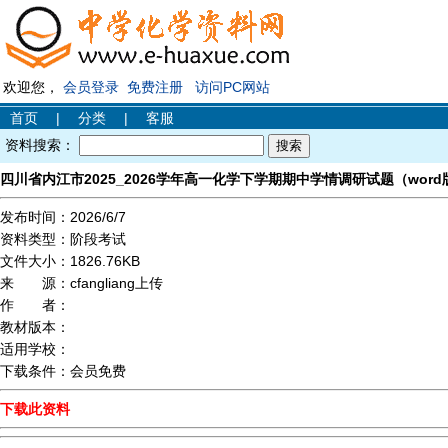
欢迎您，
会员登录
免费注册
访问PC网站
首页
|
分类
|
客服
资料搜索：
四川省内江市2025_2026学年高一化学下学期期中学情调研试题（word
发布时间：
2026/6/7
资料类型：
阶段考试
文件大小：
1826.76KB
来 源：
cfangliang上传
作 者：
教材版本：
适用学校：
下载条件：
会员免费
下载此资料