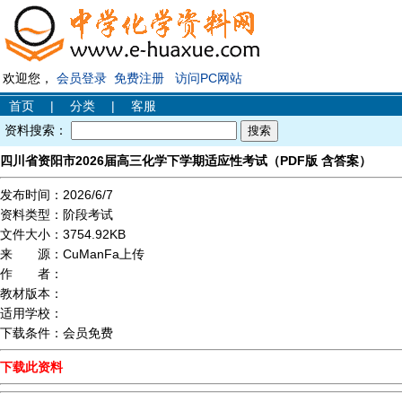
欢迎您，
会员登录
免费注册
访问PC网站
首页
|
分类
|
客服
资料搜索：
四川省资阳市2026届高三化学下学期适应性考试（PDF版 含答案）
发布时间：
2026/6/7
资料类型：
阶段考试
文件大小：
3754.92KB
来 源：
CuManFa上传
作 者：
教材版本：
适用学校：
下载条件：
会员免费
下载此资料