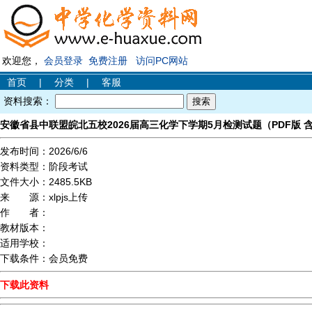
欢迎您，
会员登录
免费注册
访问PC网站
首页
|
分类
|
客服
资料搜索：
安徽省县中联盟皖北五校2026届高三化学下学期5月检测试题（PDF版 
发布时间：
2026/6/6
资料类型：
阶段考试
文件大小：
2485.5KB
来 源：
xlpjs上传
作 者：
教材版本：
适用学校：
下载条件：
会员免费
下载此资料