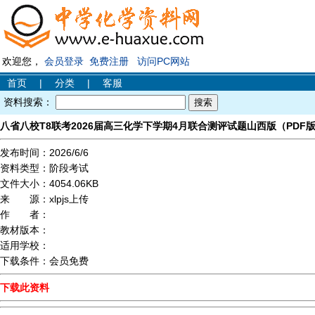
欢迎您，
会员登录
免费注册
访问PC网站
首页
|
分类
|
客服
资料搜索：
八省八校T8联考2026届高三化学下学期4月联合测评试题山西版（PDF版
发布时间：
2026/6/6
资料类型：
阶段考试
文件大小：
4054.06KB
来 源：
xlpjs上传
作 者：
教材版本：
适用学校：
下载条件：
会员免费
下载此资料