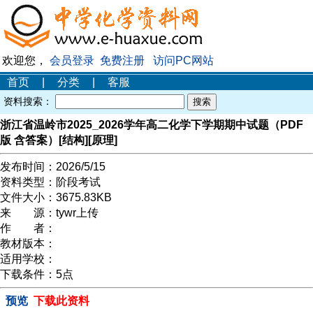
欢迎您，
会员登录
免费注册
访问PC网站
首页
|
分类
|
客服
资料搜索：
浙江省温岭市2025_2026学年高二化学下学期期中试题（PDF
版 含答案）[结构][原理]
发布时间：
2026/5/15
资料类型：
阶段考试
文件大小：
3675.83KB
来 源：
tywr上传
作 者：
教材版本：
适用学校：
下载条件：
5点
预览
下载此资料