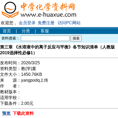
欢迎您，
会员登录
免费注册
访问PC网站
首页
|
分类
|
客服
资料搜索：
第三章 《水溶液中的离子反应与平衡》各节知识清单（人教版
2019选择性必修1）
发布时间：
2026/3/25
资料类型：
教(学)案
文件大小：
1450.76KB
来 源：
yangpodq上传
作 者：
教材版本：
适用学校：
下载条件：
2.00元
预览
下载此资料