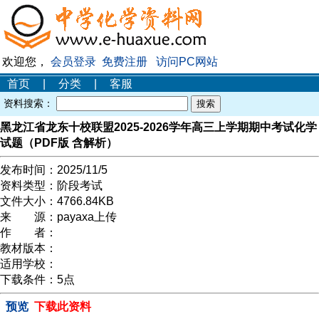
欢迎您，
会员登录
免费注册
访问PC网站
首页
|
分类
|
客服
资料搜索：
黑龙江省龙东十校联盟2025-2026学年高三上学期期中考试化学
试题（PDF版 含解析）
发布时间：
2025/11/5
资料类型：
阶段考试
文件大小：
4766.84KB
来 源：
payaxa上传
作 者：
教材版本：
适用学校：
下载条件：
5点
预览
下载此资料