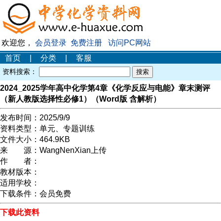
欢迎您，
会员登录
免费注册
访问PC网站
首页
|
分类
|
客服
资料搜索：
2024_2025学年高中化学第4章《化学反应与电能》章末测评
（新人教版选择性必修1）（Word版 含解析）
发布时间：
2025/9/9
资料类型：
单元、专题训练
文件大小：
464.9KB
来 源：
WangNenXian上传
作 者：
教材版本：
适用学校：
下载条件：
会员免费
下载此资料