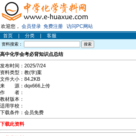
欢迎您，
会员登录
免费注册
访问PC网站
首页
|
分类
|
客服
资料搜索：
高中化学会考必背知识点总结
发布时间：
2025/7/24
资料类型：
教(学)案
文件大小：
84.2KB
来 源：
dqx666上传
作 者：
教材版本：
适用学校：
下载条件：
会员免费
下载此资料