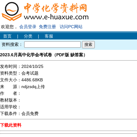
欢迎您，
会员登录
免费注册
访问PC网站
首页
|
分类
|
客服
资料搜索：
2023.6月高中化学会考试卷（PDF版 缺答案）
发布时间：
2024/10/25
资料类型：
会考试题
文件大小：
4486.68KB
来 源：
ndjzsdq上传
作 者：
教材版本：
适用学校：
下载条件：
会员免费
下载此资料