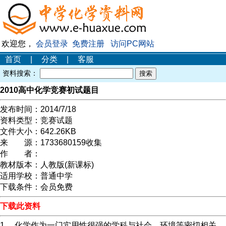
欢迎您，
会员登录
免费注册
访问PC网站
首页
|
分类
|
客服
资料搜索：
2010高中化学竞赛初试题目
发布时间：
2014/7/18
资料类型：
竞赛试题
文件大小：
642.26KB
来 源：
1733680159收集
作 者：
教材版本：
人教版(新课标)
适用学校：
普通中学
下载条件：
会员免费
下载此资料
1． 化学作为一门实用性很强的学科与社会、环境等密切相关。