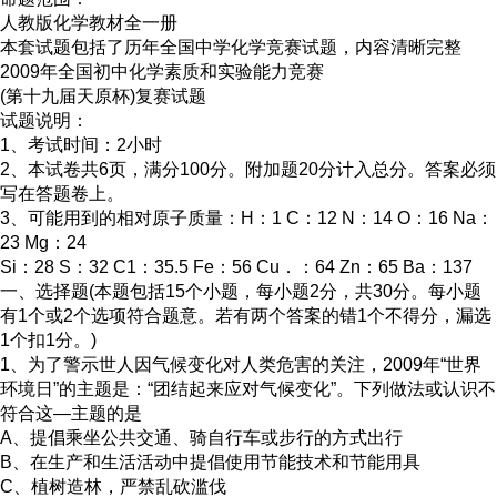
人教版化学教材全一册
本套试题包括了历年全国中学化学竞赛试题，内容清晰完整
2009年全国初中化学素质和实验能力竞赛
(第十九届天原杯)复赛试题
试题说明：
1、考试时间：2小时
2、本试卷共6页，满分100分。附加题20分计入总分。答案必须
写在答题卷上。
3、可能用到的相对原子质量：H：1 C：12 N：14 O：16 Na：
23 Mg：24
Si：28 S：32 C1：35.5 Fe：56 Cu．：64 Zn：65 Ba：137
一、选择题(本题包括15个小题，每小题2分，共30分。每小题
有1个或2个选项符合题意。若有两个答案的错1个不得分，漏选
1个扣1分。)
1、为了警示世人因气候变化对人类危害的关注，2009年“世界
环境日”的主题是：“团结起来应对气候变化”。下列做法或认识不
符合这—主题的是
A、提倡乘坐公共交通、骑自行车或步行的方式出行
B、在生产和生活活动中提倡使用节能技术和节能用具
C、植树造林，严禁乱砍滥伐