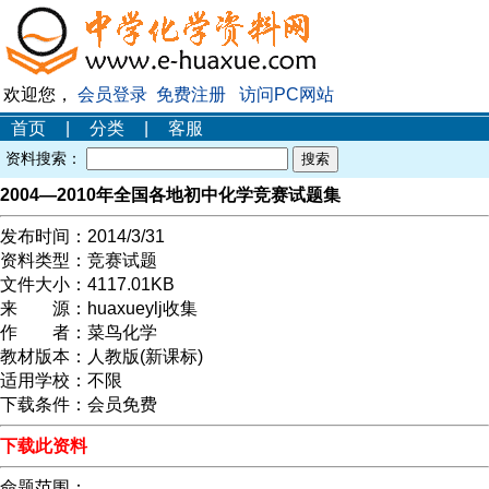
欢迎您，
会员登录
免费注册
访问PC网站
首页
|
分类
|
客服
资料搜索：
2004—2010年全国各地初中化学竞赛试题集
发布时间：
2014/3/31
资料类型：
竞赛试题
文件大小：
4117.01KB
来 源：
huaxueylj收集
作 者：
菜鸟化学
教材版本：
人教版(新课标)
适用学校：
不限
下载条件：
会员免费
下载此资料
命题范围：