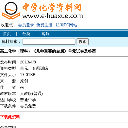
欢迎您，
会员登录
免费注册
访问PC网站
首页
|
分类
|
客服
资料搜索：
高二化学（理科）《几种重要的金属》单元试卷及答案
发布时间：
2013/4/8
资料类型：
单元、专题训练
文件大小：
17.01KB
来 源：
原创
作 者：
wj
教材版本：
人教版(普通)
适用学校：
普通中学
下载条件：
会员免费
下载此资料
命题范围：