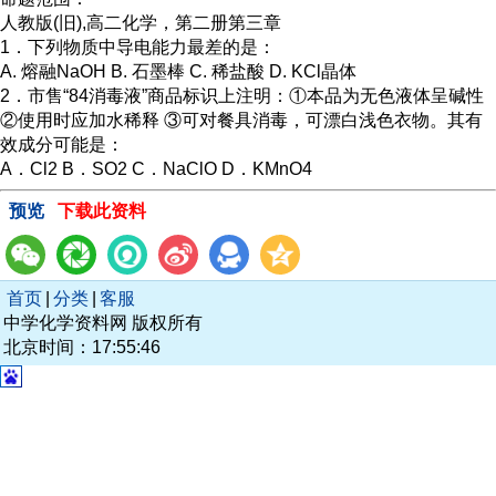
人教版(旧),高二化学，第二册第三章
1．下列物质中导电能力最差的是：
A. 熔融NaOH B. 石墨棒 C. 稀盐酸 D. KCl晶体
2．市售“84消毒液”商品标识上注明：①本品为无色液体呈碱性
②使用时应加水稀释 ③可对餐具消毒，可漂白浅色衣物。其有
效成分可能是：
A．Cl2 B．SO2 C．NaClO D．KMnO4
预览
下载此资料
首页
|
分类
|
客服
中学化学资料网 版权所有
北京时间：17:55:46