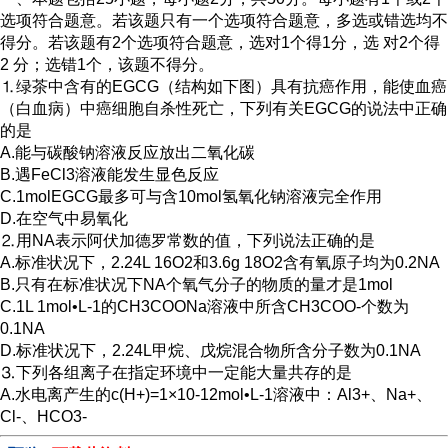
选项符合题意。若该题只有一个选项符合题意，多选或错选均不
得分。若该题有2个选项符合题意，选对1个得1分，选 对2个得
2 分；选错1个，该题不得分。
⒈绿茶中含有的EGCG（结构如下图）具有抗癌作用，能使血癌
（白血病）中癌细胞自杀性死亡，下列有关EGCG的说法中正确
的是
A.能与碳酸钠溶液反应放出二氧化碳
B.遇FeCl3溶液能发生显色反应
C.1molEGCG最多可与含10mol氢氧化钠溶液完全作用
D.在空气中易氧化
⒉用NA表示阿伏加德罗常数的值，下列说法正确的是
A.标准状况下，2.24L 16O2和3.6g 18O2含有氧原子均为0.2NA
B.只有在标准状况下NA个氧气分子的物质的量才是1mol
C.1L 1mol•L-1的CH3COONa溶液中所含CH3COO-个数为
0.1NA
D.标准状况下，2.24L甲烷、戊烷混合物所含分子数为0.1NA
⒊下列各组离子在指定环境中一定能大量共存的是
A.水电离产生的c(H+)=1×10-12mol•L-1溶液中：Al3+、Na+、
Cl-、HCO3-