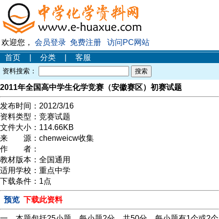
欢迎您，
会员登录
免费注册
访问PC网站
首页
|
分类
|
客服
资料搜索：
2011年全国高中学生化学竞赛（安徽赛区）初赛试题
发布时间：
2012/3/16
资料类型：
竞赛试题
文件大小：
114.66KB
来 源：
chenweicw收集
作 者：
教材版本：
全国通用
适用学校：
重点中学
下载条件：
1点
预览
下载此资料
一、本题包括25小题，每小题2分，共50分。每小题有1个或2个