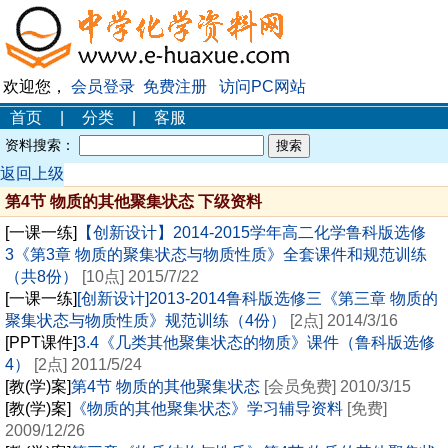
欢迎您，
会员登录
免费注册
访问PC网站
首页
|
分类
|
客服
资料搜索：
返回上级
第4节 物质的其他聚集状态 下级资料
[一课一练]
【创新设计】2014-2015学年高二化学鲁科版选修
3《第3章 物质的聚集状态与物质性质》全套课件和规范训练
（共8份）
[10点] 2015/7/22
[一课一练]
[创新设计]2013-2014鲁科版选修三《第三章 物质的
聚集状态与物质性质》规范训练（4份）
[2点] 2014/3/16
[PPT课件]
3.4《几类其他聚集状态的物质》课件（鲁科版选修
4）
[2点] 2011/5/24
[教(学)案]
第4节 物质的其他聚集状态
[会员免费] 2010/3/15
[教(学)案]
《物质的其他聚集状态》学习辅导资料
[免费]
2009/12/26