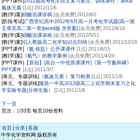
[PPT课件]
2012届高考化学自主复习要点、训练课件：第8章
氮族元素
[1点] 2012/11/6
[教(学)案]
硝酸说课讲稿
[会员免费] 2012/8/2
[阶段考试]
广西世纪高中2012年6月高一月考化学试题(高一第
五章至高二第一章)[word版 含答案]
[会员免费] 2012/6/18
[教(学)案]
硝酸说课讲稿
[会员免费] 2012/5/11
[教(学)案]
旧人教版高二化学知识点归纳
[会员免费] 2011/12/18
[PPT课件]
《氨 铵盐》公开课课件
[1点] 2011/6/15
[教(学)案]
《氨气》的教学案例
[会员免费] 2011/4/24
[PPT课件]
【原创】[高台一中优质课课件]《第一节氮和磷》
PPT课件
[1点] 2011/3/7
[单元、专题训练]
《氮族元素 》复习检测
[1点] 2011/1/8
[单元、专题训练]
隆昌一中高2012级高二上化学期末复习之化
学实验专题(分师生版）
[2点] 2011/1/6
下一页
页次：
1
/33页 每页10份资料
首页
|
分类
|
客服
中学化学资料网 版权所有