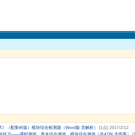
术》（配鲁科版）模块综合检测题（Word版 含解析）
[1点] 2017/2/12
ord版练习——课时测评、章末综合测评、模块综合测评（共47份 含答案）
[