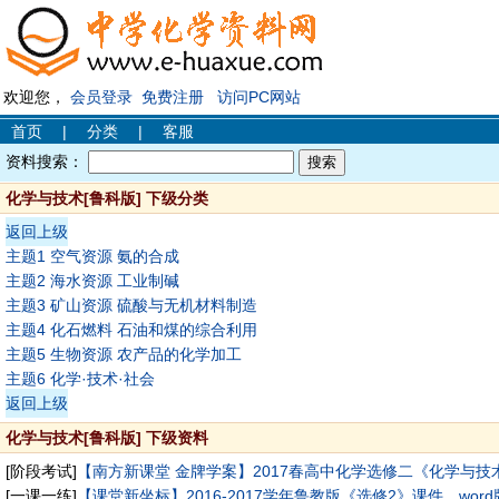
欢迎您，
会员登录
免费注册
访问PC网站
首页
|
分类
|
客服
资料搜索：
化学与技术[鲁科版] 下级分类
返回上级
主题1 空气资源 氨的合成
主题2 海水资源 工业制碱
主题3 矿山资源 硫酸与无机材料制造
主题4 化石燃料 石油和煤的综合利用
主题5 生物资源 农产品的化学加工
主题6 化学·技术·社会
返回上级
化学与技术[鲁科版] 下级资料
[阶段考试]
【南方新课堂 金牌学案】2017春高中化学选修二《化学与技
[一课一练]
【课堂新坐标】2016-2017学年鲁教版《选修2》课件、w