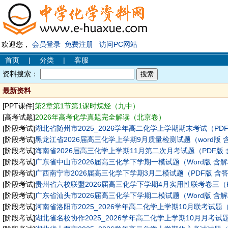
欢迎您，
会员登录
免费注册
访问PC网站
首页
|
分类
|
客服
资料搜索：
最新资料
[PPT课件]
第2章第1节第1课时烷烃（九中）
[高考试题]
2026年高考化学真题完全解读（北京卷）
[阶段考试]
湖北省随州市2025_2026学年高二化学上学期期末考试（PD
[阶段考试]
黑龙江省2026届高三化学上学期9月质量检测试题（word版 
[阶段考试]
海南省2026届高三化学上学期11月第二次月考试题（PDF版
[阶段考试]
广东省中山市2026届高三化学下学期一模试题（Word版 含
[阶段考试]
广西南宁市2026届高三化学下学期3月二模试题（PDF版 含
[阶段考试]
贵州省六校联盟2026届高三化学下学期4月实用性联考卷三（P
[阶段考试]
广东省汕头市2026届高三化学下学期二模试题（Word版 含
[阶段考试]
河南省洛阳市2025_2026学年高二化学上学期10月联考试题（
[阶段考试]
湖北省名校协作2025_2026学年高二化学上学期10月月考试题